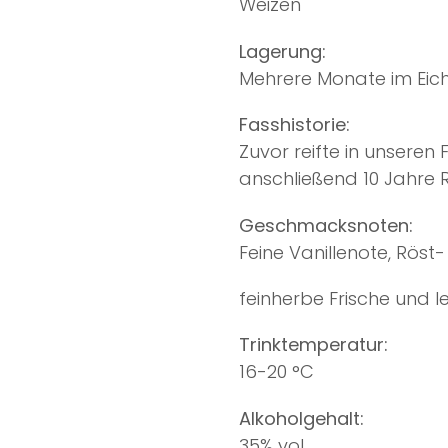
Weizen
Lagerung:
Mehrere Monate im Eic
Fasshistorie:
Zuvor reifte in unseren
anschließend 10 Jahre
Geschmacksnoten:
Feine Vanillenote, Rös
feinherbe Frische
und l
Trinktemperatur:
16-20 °C
Alkoholgehalt:
35% vol.