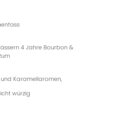
henfass
 Fässern 4 Jahre Bourbon &
 Rum
t- und Karamellaromen,
eicht würzig