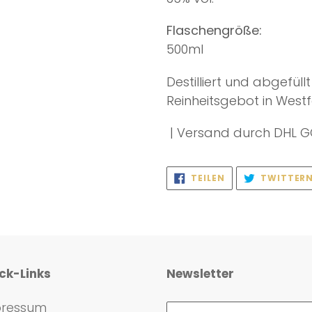
Flaschengröße:
500ml
Destilliert und abgefü
Reinheitsgebot in Westf
| Versand durch DHL G
AUF
TEILEN
TWITTER
FACEBOOK
TEILEN
ck-Links
Newsletter
ressum