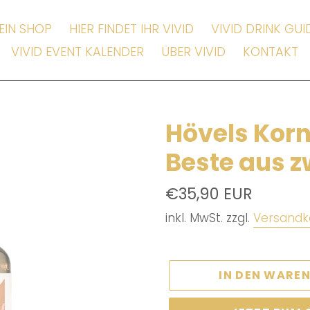
EIN SHOP
HIER FINDET IHR VIVID
VIVID DRINK GUI
VIVID EVENT KALENDER
ÜBER VIVID
KONTAKT
Hövels Korn
Beste aus z
Normaler
€35,90 EUR
Preis
inkl. MwSt. zzgl.
Versandk
IN DEN WARE