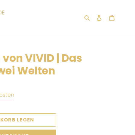
DE
Suchen
Einloggen
Warenk
 von VIVID | Das
wei Welten
osten
NKORB LEGEN