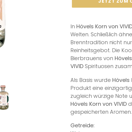
JETZT ZUM
Produkt
wird
In
Hövels Korn
von VIVI
zum
Welten. Schließlich ähn
Warenkorb
Brenntradition nicht nu
hinzugefügt
Reinheitsgebot. Die Koo
Bierbrauens von
Hövels
VIVID
Spirituosen zusa
Als Basis wurde
Hövels
Produkt eine einzigartig
zugleich würzige Note 
Hövels Korn von VIVID
d
gespeicherten Aromen.
Getreide: