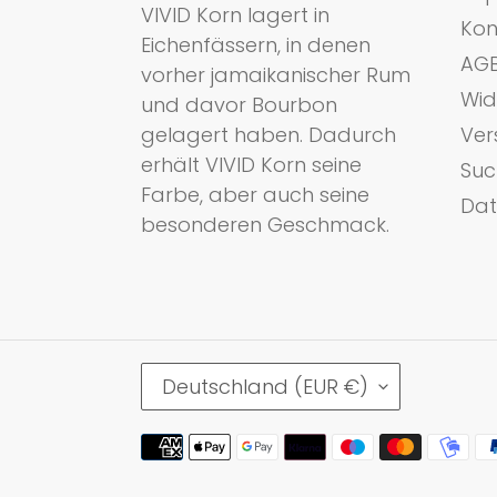
VIVID Korn lagert in
Kon
Eichenfässern, in denen
AG
vorher jamaikanischer Rum
Wid
und davor Bourbon
gelagert haben. Dadurch
Ver
erhält VIVID Korn seine
Suc
Farbe, aber auch seine
Dat
besonderen Geschmack.
L
Deutschland (EUR €)
A
N
Zahlungsmethoden
D
/