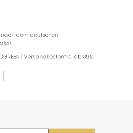
llt nach dem deutschen
alen.
OGREEN | Versandkostenfrei ab 39€
AUF
N
TWITTER
TWITTERN